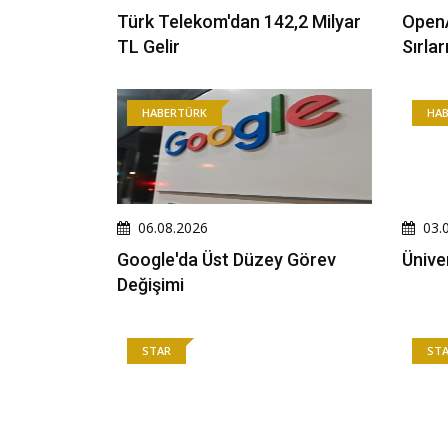
Türk Telekom'dan 142,2 Milyar
OpenA
TL Gelir
Sırla
HABERTÜRK
HA
06.08.2026
03.
Google'da Üst Düzey Görev
Ünive
Değişimi
STAR
ST