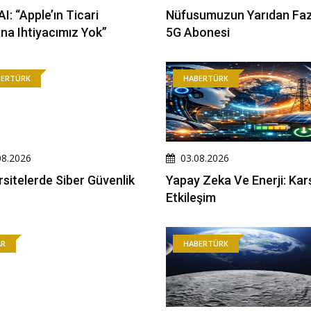
I: “Apple’ın Ticari
Nüfusumuzun Yarıdan Faz
rına Ihtiyacımız Yok”
5G Abonesi
BERTÜRK
HABERTÜRK
08.2026
03.08.2026
rsitelerde Siber Güvenlik
Yapay Zeka Ve Enerji: Karşı
Etkileşim
AR
HABERTÜRK