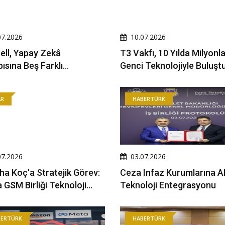
07.2026
10.07.2026
ell, Yapay Zekâ
T3 Vakfı, 10 Yılda Milyonl
a Beş Farklı
Genci Teknolojiyle Buluşt
nda Yatırım Yapıyor
AR
HABERTÜRK
07.2026
03.07.2026
aha Koç'a Stratejik Görev:
Ceza Infaz Kurumlarına Akı
 GSM Birliği Teknoloji
Teknoloji Entegrasyonu
 Başkanı Oldu
BERTÜRK
HABERTÜRK