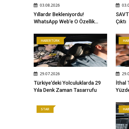
03.08.2026
03.
Yıllardır Bekleniyordu!
SAVTE
WhatsApp Web'e O Özellik
Çıktı
Sonunda Geldi
HABERTÜRK
HA
29.07.2026
29.
Türkiye'deki Yolculuklarda 29
İthal
Yıla Denk Zaman Tasarrufu
Yüzde
STAR
HA