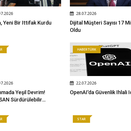
07.2026
28.07.2026
, Yeni Bir Ittifak Kurdu
Dijital Müşteri Sayısı 17 M
Oldu
AR
HABERTÜRK
07.2026
22.07.2026
mada Yeşil Devrim!
OpenAI'da Güvenlik Ihlali I
AN Sürdürülebilir
mde Öncü Oldu
AR
STAR