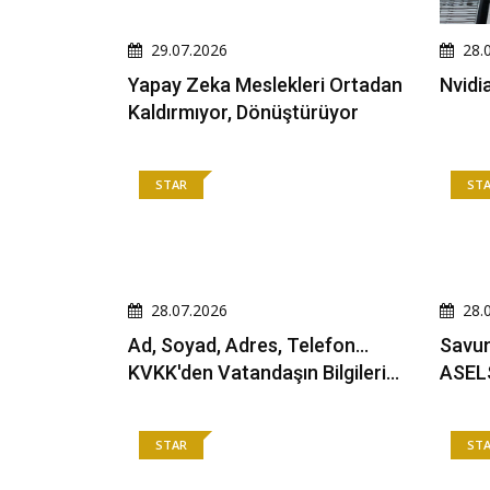
29.07.2026
28.
Yapay Zeka Meslekleri Ortadan
Nvidia
Kaldırmıyor, Dönüştürüyor
STAR
ST
28.07.2026
28.
Ad, Soyad, Adres, Telefon...
Savun
KVKK'den Vatandaşın Bilgilerini
ASELS
Koruyacak Karar
Üreti
STAR
ST