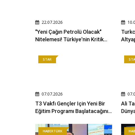
22.07.2026
10.
"Yeni Çağın Petrolü Olacak"
Turkc
Nitelemesi! Türkiye'nin Kritik
Altyapısın
Üssünün Temelleri Atıldı
Katma
STAR
ST
07.07.2026
07.
T3 Vakfı Gençler Için Yeni Bir
Ali T
Eğitim Programı Başlatacağını
Dünya
Duyurdu
Grubu
HABERTÜRK
HA